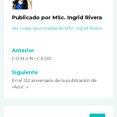
Publicado por
MSc. Ingrid Rivera
Ver todas las entradas de MSc. Ingrid Rivera
Anterior
Navegación
C O M U N I C A DO
de
entradas
Siguiente
En el 132 aniversario de la publicación de
«Azul…»
Buscar: